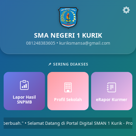
SMA NEGERI 1 KURIK
081248383605 •
kuriksmansa@gmail.com
📌 SERING DIAKSES
Lapor Hasil
Profil Sekolah
eRapor Kurmer
SNPMB
erbuah." • Selamat Datang di Portal Digital SMAN 1 Kurik - Prov. 